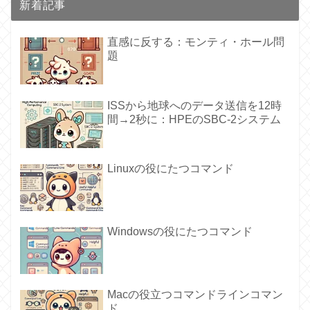
新着記事
直感に反する：モンティ・ホール問
題
ISSから地球へのデータ送信を12時
間→2秒に：HPEのSBC-2システム
Linuxの役にたつコマンド
Windowsの役にたつコマンド
Macの役立つコマンドラインコマン
ド