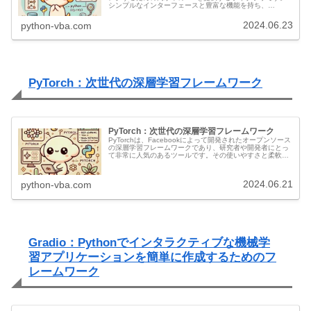
シンプルなインターフェースと豊富な機能を持ち、
TensorFlowやTheanoなどのバックエンドを使用して効率
的に深層学習...
2024.06.23
python-vba.com
PyTorch：次世代の深層学習フレームワーク
PyTorch：次世代の深層学習フレームワーク
PyTorchは、Facebookによって開発されたオープンソース
の深層学習フレームワークであり、研究者や開発者にとっ
て非常に人気のあるツールです。その使いやすさと柔軟性
により、機械学習や人工知能の分野で急速に普及していま
す。以下に、PyT...
2024.06.21
python-vba.com
Gradio：Pythonでインタラクティブな機械学
習アプリケーションを簡単に作成するためのフ
レームワーク