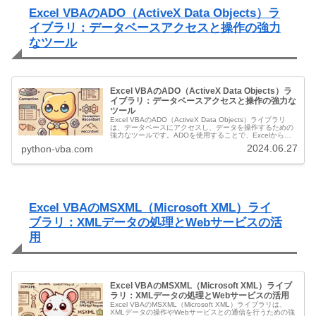
Excel VBAのADO（ActiveX Data Objects）ラ
イブラリ：データベースアクセスと操作の強力
なツール
Excel VBAのADO（ActiveX Data Objects）ラ
イブラリ：データベースアクセスと操作の強力な
ツール
Excel VBAのADO（ActiveX Data Objects）ライブラリ
は、データベースにアクセスし、データを操作するための
強力なツールです。ADOを使用することで、Excelから直
接データベースに接続し、SQLクエリを実行してデー...
2024.06.27
python-vba.com
Excel VBAのMSXML（Microsoft XML）ライ
ブラリ：XMLデータの処理とWebサービスの活
用
Excel VBAのMSXML（Microsoft XML）ライブ
ラリ：XMLデータの処理とWebサービスの活用
Excel VBAのMSXML（Microsoft XML）ライブラリは、
XMLデータの操作やWebサービスとの通信を行うための強