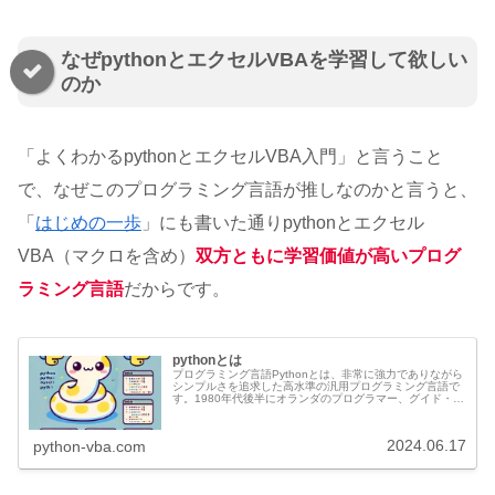
なぜpythonとエクセルVBAを学習して欲しい
のか
「よくわかるpythonとエクセルVBA入門」と言うこと
で、なぜこのプログラミング言語が推しなのかと言うと、
「
はじめの一歩
」にも書いた通りpythonとエクセル
VBA（マクロを含め）
双方ともに学習価値が高いプログ
ラミング言語
だからです。
pythonとは
プログラミング言語Pythonとは、非常に強力でありながら
シンプルさを追求した高水準の汎用プログラミング言語で
す。1980年代後半にオランダのプログラマー、グイド・ヴ
ァンロッサムによって開発され、1991年に初めてリリース
されました。その名...
2024.06.17
python-vba.com