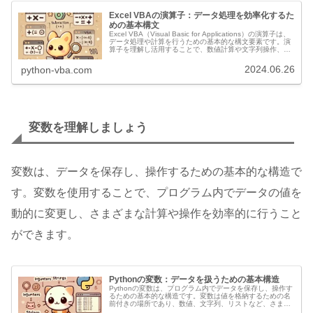
Excel VBAの演算子：データ処理を効率化するた
めの基本構文
Excel VBA（Visual Basic for Applications）の演算子は、
データ処理や計算を行うための基本的な構文要素です。演
算子を理解し活用することで、数値計算や文字列操作、論
理演算を効率的に行うことができます。以下に、...
2024.06.26
python-vba.com
変数を理解しましょう
変数は、データを保存し、操作するための基本的な構造で
す。変数を使用することで、プログラム内でデータの値を
動的に変更し、さまざまな計算や操作を効率的に行うこと
ができます。
Pythonの変数：データを扱うための基本構造
Pythonの変数は、プログラム内でデータを保存し、操作す
るための基本的な構造です。変数は値を格納するための名
前付きの場所であり、数値、文字列、リストなど、さまざ
まなデータ型を扱うことができます。以下に、Pythonの変