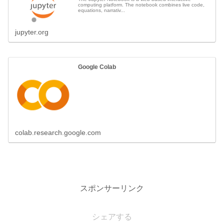
computing platform. The notebook combines live code,
equations, narrativ...
jupyter.org
Google Colab
colab.research.google.com
スポンサーリンク
シェアする