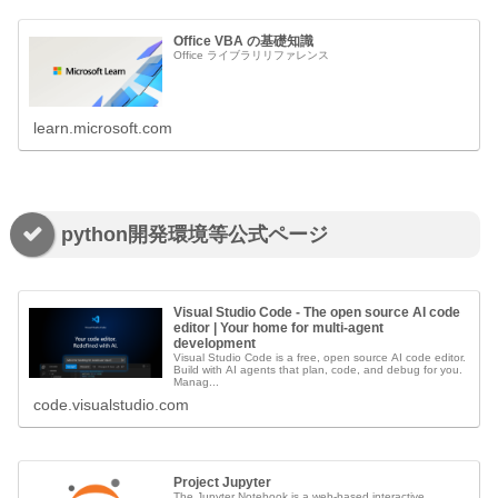
Office VBA の基礎知識
Office ライブラリリファレンス
learn.microsoft.com
python開発環境等公式ページ
Visual Studio Code - The open source AI code
editor | Your home for multi-agent
development
Visual Studio Code is a free, open source AI code editor.
Build with AI agents that plan, code, and debug for you.
Manag...
code.visualstudio.com
Project Jupyter
The Jupyter Notebook is a web-based interactive