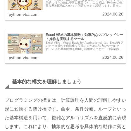
果的に行うために非常に重要です。ここでは、Pythonの主
要な基本関数について、例題を交えて説明します。目次
print() len() type() input() int(), ...
2024.06.20
python-vba.com
Excel VBAの基本関数：効率的なスプレッドシー
ト操作を実現するツール
Excel VBA（Visual Basic for Applications）は、Excel内で
のデータ操作や自動化を実現するための強力なツールで
す。VBAの基本関数を理解し活用することで、日常業務の
効率化が図れます。以下に、Excel ...
2024.06.26
python-vba.com
基本的な構文を理解しましょう
プログラミングの構文は、計算論理を人間の理解しやすい
形に変換する架け橋です。命令、条件分岐、ループといっ
た基本構造を用いて、複雑なアルゴリズムを直感的に表現
します。これにより、抽象的な思考を具体的な動作に落と