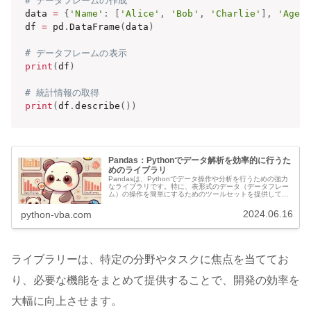
# データフレームの作成
data 
=
{
'Name'
:
[
'Alice'
,
'Bob'
,
'Charlie'
]
,
'Age'
df 
=
 pd
.
DataFrame
(
data
)
# データフレームの表示
print
(
df
)
# 統計情報の取得
print
(
df
.
describe
(
)
)
Pandas：Pythonでデータ解析を効率的に行うた
めのライブラリ
Pandasは、Pythonでデータ操作や分析を行うための強力
なライブラリです。特に、表形式のデータ（データフレー
ム）の操作を簡単にするためのツールセットを提供してい
ます。データサイエンス、機械学習、統計分析などの分野
で広く使用されています...
2024.06.16
python-vba.com
ライブラリーは、特定の分野やタスクに焦点を当ててお
り、必要な機能をまとめて提供することで、開発の効率を
大幅に向上させます。