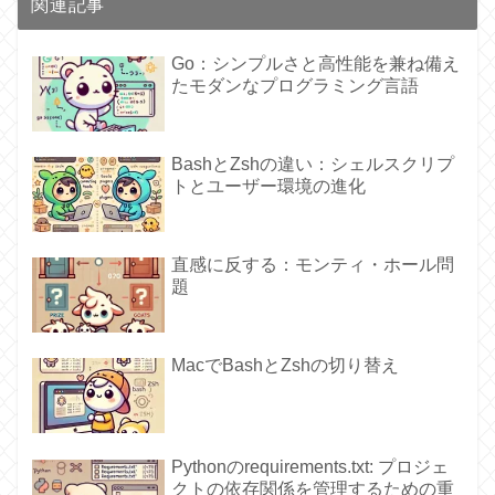
関連記事
Go：シンプルさと高性能を兼ね備え
たモダンなプログラミング言語
BashとZshの違い：シェルスクリプ
トとユーザー環境の進化
直感に反する：モンティ・ホール問
題
MacでBashとZshの切り替え
Pythonのrequirements.txt: プロジェ
クトの依存関係を管理するための重