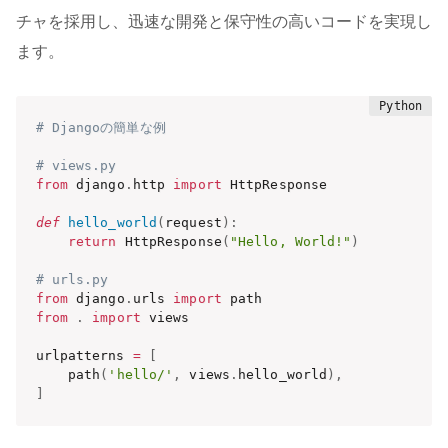
チャを採用し、迅速な開発と保守性の高いコードを実現し
ます。
# Djangoの簡単な例
# views.py
from
 django
.
http 
import
 HttpResponse

def
hello_world
(
request
)
:
return
 HttpResponse
(
"Hello, World!"
)
# urls.py
from
 django
.
urls 
import
from
.
import
 views

urlpatterns 
=
[
    path
(
'hello/'
,
 views
.
hello_world
)
,
]