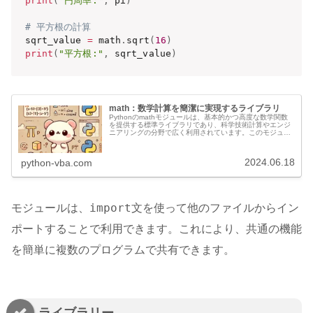
print
(
"円周率:"
,
 pi
)
# 平方根の計算
sqrt_value 
=
 math
.
sqrt
(
16
)
print
(
"平方根:"
,
 sqrt_value
)
math：数学計算を簡潔に実現するライブラリ
Pythonのmathモジュールは、基本的かつ高度な数学関数
を提供する標準ライブラリであり、科学技術計算やエンジ
ニアリングの分野で広く利用されています。このモジュー
ルは、数値計算の効率と精度を向上させるために不可欠な
ツールです。目次 基本的...
2024.06.18
python-vba.com
import
モジュールは、
文を使って他のファイルからイン
ポートすることで利用できます。これにより、共通の機能
を簡単に複数のプログラムで共有できます。