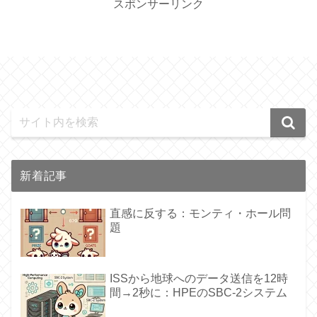
スポンサーリンク
新着記事
直感に反する：モンティ・ホール問
題
ISSから地球へのデータ送信を12時
間→2秒に：HPEのSBC-2システム