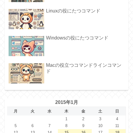
Linuxの役にたつコマンド
Windowsの役にたつコマンド
Macの役立つコマンドラインコマン
ド
2015年1月
月
火
水
木
金
土
日
1
2
3
4
5
6
7
8
9
10
11
12
13
14
15
16
17
18