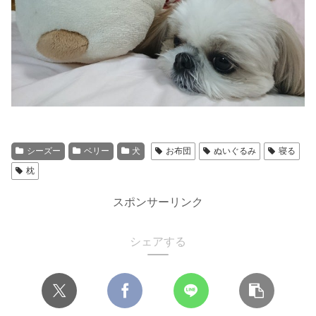
シーズー
ベリー
犬
お布団
ぬいぐるみ
寝る
枕
スポンサーリンク
シェアする