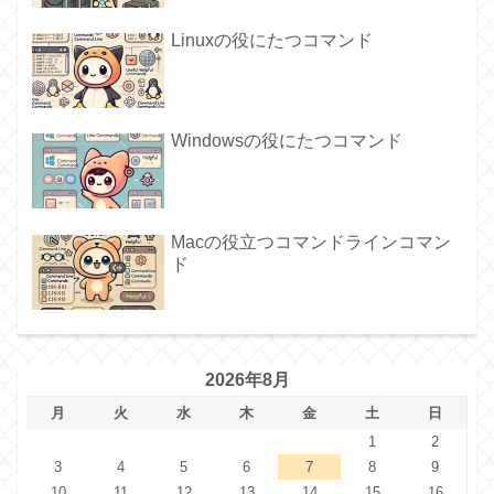
Linuxの役にたつコマンド
Windowsの役にたつコマンド
Macの役立つコマンドラインコマン
ド
2026年8月
月
火
水
木
金
土
日
1
2
3
4
5
6
7
8
9
10
11
12
13
14
15
16