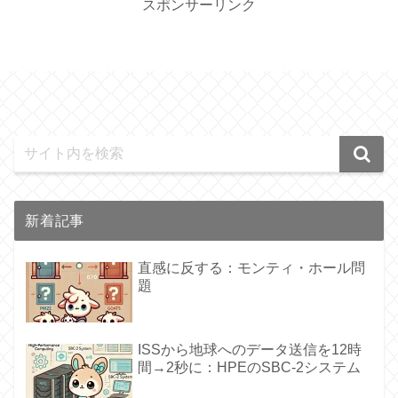
スポンサーリンク
新着記事
直感に反する：モンティ・ホール問
題
ISSから地球へのデータ送信を12時
間→2秒に：HPEのSBC-2システム