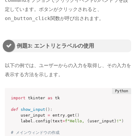
command
オプションでクリックイベントのハンドラを設
定しています。ボタンがクリックされると、
on_button_click
関数が呼び出されます。
例題3: エントリとラベルの使用
以下の例では、ユーザーからの入力を取得し、その入力を
表示する方法を示します。
import
 tkinter 
as
 tk

def
show_input
(
)
:
    user_input 
=
 entry
.
get
(
)
    label
.
config
(
text
=
f"Hello, 
{
user_input
}
!"
)
# メインウィンドウの作成