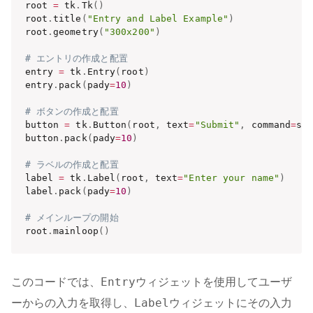
root 
=
 tk
.
Tk
(
)
root
.
title
(
"Entry and Label Example"
)
root
.
geometry
(
"300x200"
)
# エントリの作成と配置
entry 
=
 tk
.
Entry
(
root
)
entry
.
pack
(
pady
=
10
)
# ボタンの作成と配置
button 
=
 tk
.
Button
(
root
,
 text
=
"Submit"
,
 command
=
sh
button
.
pack
(
pady
=
10
)
# ラベルの作成と配置
label 
=
 tk
.
Label
(
root
,
 text
=
"Enter your name"
)
label
.
pack
(
pady
=
10
)
# メインループの開始
root
.
mainloop
(
)
Entry
このコードでは、
ウィジェットを使用してユーザ
Label
ーからの入力を取得し、
ウィジェットにその入力