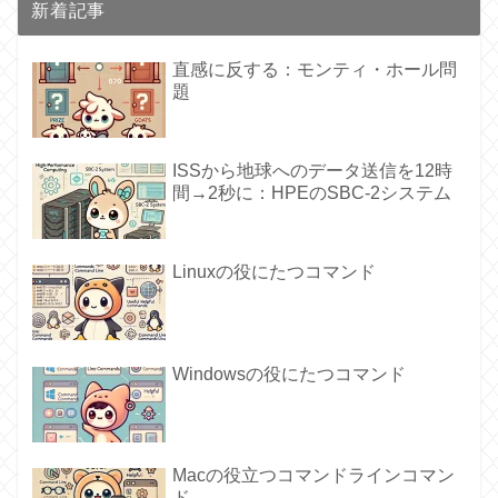
新着記事
直感に反する：モンティ・ホール問
題
ISSから地球へのデータ送信を12時
間→2秒に：HPEのSBC-2システム
Linuxの役にたつコマンド
Windowsの役にたつコマンド
Macの役立つコマンドラインコマン
ド