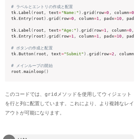
# ラベルとエントリの作成と配置
tk
.
Label
(
root
,
 text
=
"Name:"
)
.
grid
(
row
=
0
,
 column
=
0
,
tk
.
Entry
(
root
)
.
grid
(
row
=
0
,
 column
=
1
,
 padx
=
10
,
 pady
tk
.
Label
(
root
,
 text
=
"Age:"
)
.
grid
(
row
=
1
,
 column
=
0
,
 
tk
.
Entry
(
root
)
.
grid
(
row
=
1
,
 column
=
1
,
 padx
=
10
,
 pady
# ボタンの作成と配置
tk
.
Button
(
root
,
 text
=
"Submit"
)
.
grid
(
row
=
2
,
 columns
# メインループの開始
root
.
mainloop
(
)
grid
このコードでは、
メソッドを使用してウィジェット
を行と列に配置しています。これにより、より複雑なレイ
アウトが可能になります。