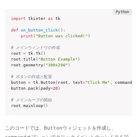
import
 tkinter 
as
 tk

def
on_button_click
(
)
:
print
(
"Button was clicked!"
)
# メインウィンドウの作成
root 
=
 tk
.
Tk
(
)
root
.
title
(
"Button Example"
)
root
.
geometry
(
"300x200"
)
# ボタンの作成と配置
button 
=
 tk
.
Button
(
root
,
 text
=
"Click Me"
,
 command
=
button
.
pack
(
pady
=
20
)
# メインループの開始
root
.
mainloop
(
)
Button
このコードでは、
ウィジェットを作成し、