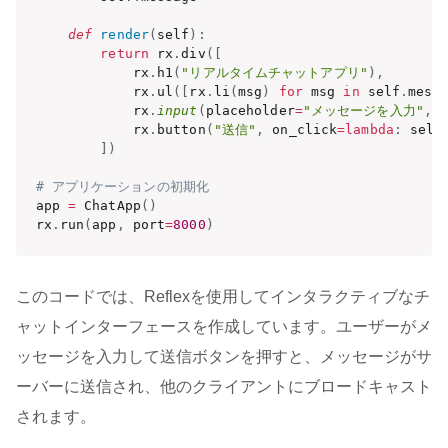
def
render
(
self
)
:
return
 rx
.
div
(
[
            rx
.
h1
(
"リアルタイムチャットアプリ"
)
,
            rx
.
ul
(
[
rx
.
li
(
msg
)
for
 msg 
in
 self
.
mess
            rx
.
input
(
placeholder
=
"メッセージを入力"
,
 
            rx
.
button
(
"送信"
,
 on_click
=
lambda
:
 self
]
)
# アプリケーションの初期化
app 
=
 ChatApp
(
)
rx
.
run
(
app
,
 port
=
8000
)
このコードでは、Reflexを使用してインタラクティブなチ
ャットインターフェースを作成しています。ユーザーがメ
ッセージを入力して送信ボタンを押すと、メッセージがサ
ーバーに送信され、他のクライアントにブロードキャスト
されます。