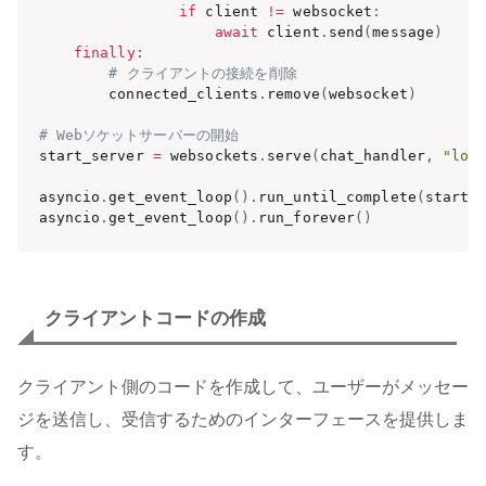
if
 client 
!=
 websocket
:
await
 client
.
send
(
message
)
finally
:
# クライアントの接続を削除
        connected_clients
.
remove
(
websocket
)
# Webソケットサーバーの開始
start_server 
=
 websockets
.
serve
(
chat_handler
,
"loc
asyncio
.
get_event_loop
(
)
.
run_until_complete
(
start_
asyncio
.
get_event_loop
(
)
.
run_forever
(
)
クライアントコードの作成
クライアント側のコードを作成して、ユーザーがメッセー
ジを送信し、受信するためのインターフェースを提供しま
す。