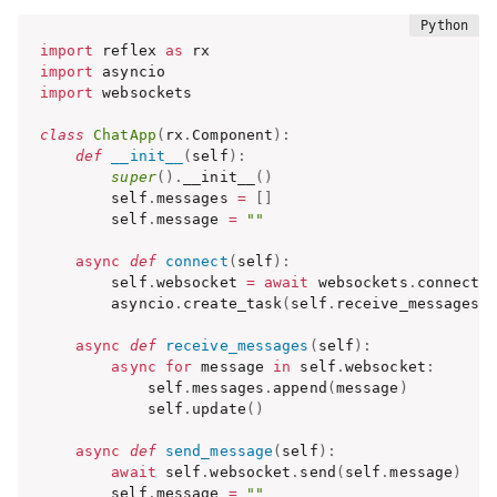
import
 reflex 
as
import
import
 websockets

class
ChatApp
(
rx
.
Component
)
:
def
__init__
(
self
)
:
super
(
)
.
__init__
(
)
        self
.
messages 
=
[
]
        self
.
message 
=
""
async
def
connect
(
self
)
:
        self
.
websocket 
=
await
 websockets
.
connect
(
        asyncio
.
create_task
(
self
.
receive_messages
(
async
def
receive_messages
(
self
)
:
async
for
 message 
in
 self
.
websocket
:
            self
.
messages
.
append
(
message
)
            self
.
update
(
)
async
def
send_message
(
self
)
:
await
 self
.
websocket
.
send
(
self
.
message
)
        self
.
message 
=
""