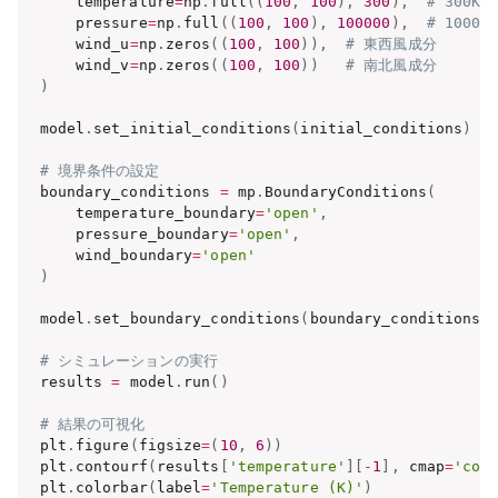
    temperature
=
np
.
full
(
(
100
,
100
)
,
300
)
,
# 300K
    pressure
=
np
.
full
(
(
100
,
100
)
,
100000
)
,
# 1000
    wind_u
=
np
.
zeros
(
(
100
,
100
)
)
,
# 東西風成分
    wind_v
=
np
.
zeros
(
(
100
,
100
)
)
# 南北風成分
)
model
.
set_initial_conditions
(
initial_conditions
)
# 境界条件の設定
boundary_conditions 
=
 mp
.
BoundaryConditions
(
    temperature_boundary
=
'open'
,
    pressure_boundary
=
'open'
,
    wind_boundary
=
'open'
)
model
.
set_boundary_conditions
(
boundary_conditions
)
# シミュレーションの実行
results 
=
 model
.
run
(
)
# 結果の可視化
plt
.
figure
(
figsize
=
(
10
,
6
)
)
plt
.
contourf
(
results
[
'temperature'
]
[
-
1
]
,
 cmap
=
'coo
plt
.
colorbar
(
label
=
'Temperature (K)'
)