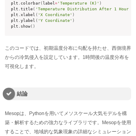
plt
.
colorbar
(
label
=
'Temperature (K)'
)
plt
.
title
(
'Temperature Distribution After 1 Hour w
plt
.
xlabel
(
'X Coordinate'
)
plt
.
ylabel
(
'Y Coordinate'
)
plt
.
show
(
)
このコードでは、初期温度分布に勾配を持たせ、西側境界
からの冷気侵入を設定しています。1時間後の温度分布を
可視化します。
結論
Mesopは、Pythonを用いてメソスケール大気モデルを構
築・解析するための強力なライブラリです。Mesopを使用
することで、地域的な気象現象の詳細なシミュレーション