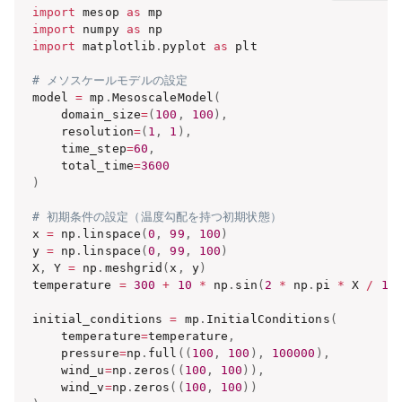
import
 mesop 
as
import
 numpy 
as
import
 matplotlib
.
pyplot 
as
 plt

# メソスケールモデルの設定
model 
=
 mp
.
MesoscaleModel
(
    domain_size
=
(
100
,
100
)
,
    resolution
=
(
1
,
1
)
,
    time_step
=
60
,
    total_time
=
3600
)
# 初期条件の設定（温度勾配を持つ初期状態）
x 
=
 np
.
linspace
(
0
,
99
,
100
)
y 
=
 np
.
linspace
(
0
,
99
,
100
)
X
,
 Y 
=
 np
.
meshgrid
(
x
,
 y
)
temperature 
=
300
+
10
*
 np
.
sin
(
2
*
 np
.
pi 
*
 X 
/
10
initial_conditions 
=
 mp
.
InitialConditions
(
    temperature
=
temperature
,
    pressure
=
np
.
full
(
(
100
,
100
)
,
100000
)
,
    wind_u
=
np
.
zeros
(
(
100
,
100
)
)
,
    wind_v
=
np
.
zeros
(
(
100
,
100
)
)