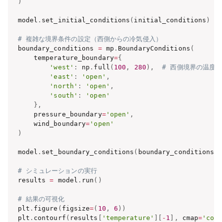
)
model
.
set_initial_conditions
(
initial_conditions
)
# 複雑な境界条件の設定（西側からの冷気侵入）
boundary_conditions 
=
 mp
.
BoundaryConditions
(
    temperature_boundary
=
{
'west'
:
 np
.
full
(
100
,
280
)
,
# 西側境界の温度を
'east'
:
'open'
,
'north'
:
'open'
,
'south'
:
'open'
}
,
    pressure_boundary
=
'open'
,
    wind_boundary
=
'open'
)
model
.
set_boundary_conditions
(
boundary_conditions
)
# シミュレーションの実行
results 
=
 model
.
run
(
)
# 結果の可視化
plt
.
figure
(
figsize
=
(
10
,
6
)
)
plt
.
contourf
(
results
[
'temperature'
]
[
-
1
]
,
 cmap
=
'coo