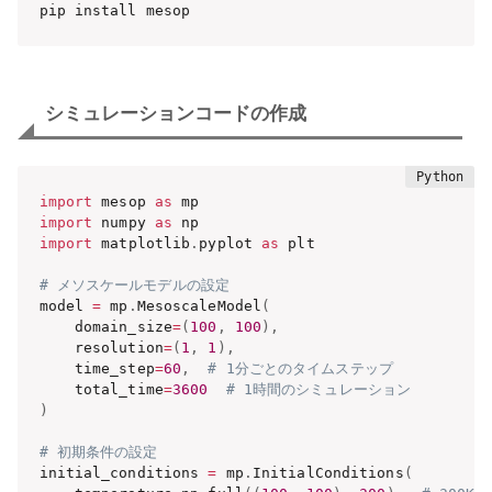
pip install mesop
シミュレーションコードの作成
import
 mesop 
as
import
 numpy 
as
import
 matplotlib
.
pyplot 
as
 plt

# メソスケールモデルの設定
model 
=
 mp
.
MesoscaleModel
(
    domain_size
=
(
100
,
100
)
,
    resolution
=
(
1
,
1
)
,
    time_step
=
60
,
# 1分ごとのタイムステップ
    total_time
=
3600
# 1時間のシミュレーション
)
# 初期条件の設定
initial_conditions 
=
 mp
.
InitialConditions
(