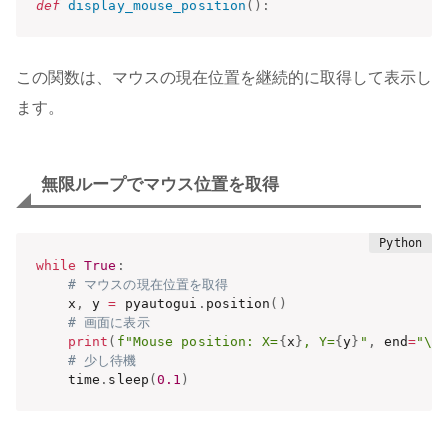
def
display_mouse_position
(
)
:
この関数は、マウスの現在位置を継続的に取得して表示し
ます。
無限ループでマウス位置を取得
while
True
:
# マウスの現在位置を取得
    x
,
 y 
=
 pyautogui
.
position
(
)
# 画面に表示
print
(
f"Mouse position: X=
{
x
}
, Y=
{
y
}
"
,
 end
=
"\r
# 少し待機
    time
.
sleep
(
0.1
)