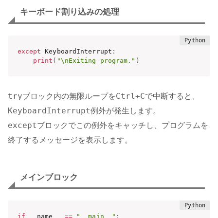
キーボード割り込みの処理
except
 KeyboardInterrupt
:
print
(
"\nExiting program."
)
try
Ctrl+C
ブロック内の無限ループを
で中断すると、
KeyboardInterrupt
例外が発生します。
except
ブロックでこの例外をキャッチし、プログラムを
終了するメッセージを表示します。
メインブロック
if
 __name__ 
==
"__main__"
: