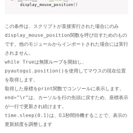
    display_mouse_position
(
)
この条件は、スクリプトが直接実行された場合にのみ
display_mouse_position
関数を呼び出すためのもの
です。他のモジュールからインポートされた場合には実行
されません。
while True
は無限ループを開始し、
pyautogui.position()
を使用してマウスの現在位置
を取得します。
print
取得した座標を
関数でコンソールに表示します。
end="\r"
は、カーソルを行の先頭に戻すため、座標表示
が一行で更新され続けます。
time.sleep(0.1)
は、0.1秒間待機することで、表示の
更新頻度を調整します