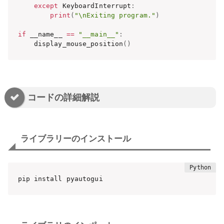
except
 KeyboardInterrupt
:
print
(
"\nExiting program."
)
if
 __name__ 
==
"__main__"
:
    display_mouse_position
(
)
コードの詳細解説
ライブラリーのインストール
pip install pyautogui