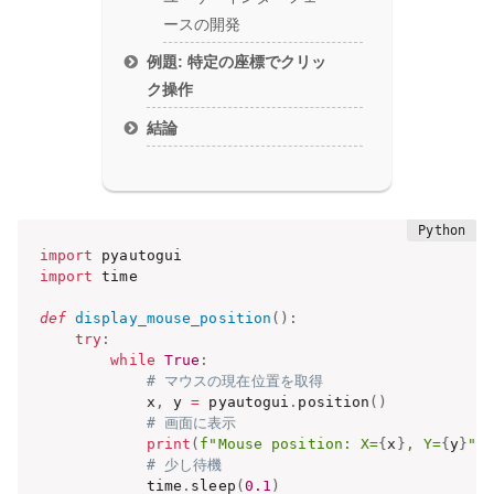
ースの開発
例題: 特定の座標でクリッ
ク操作
結論
import
import
 time

def
display_mouse_position
(
)
:
try
:
while
True
:
# マウスの現在位置を取得
            x
,
 y 
=
 pyautogui
.
position
(
)
# 画面に表示
print
(
f"Mouse position: X=
{
x
}
, Y=
{
y
}
"
,
# 少し待機
            time
.
sleep
(
0.1
)