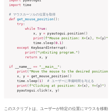
import
import
 time

# マウスカーソルの位置を取得
def
get_mouse_position
(
)
:
try
:
while
True
:
            x
,
 y 
=
 pyautogui
.
position
(
)
print
(
f"Mouse position: X=
{
x
}
, Y=
{
y
}
"
,
            time
.
sleep
(
0.1
)
except
 KeyboardInterrupt
:
print
(
"\nExiting program."
)
return
 x
,
 y

if
 __name__ 
==
"__main__"
:
print
(
"Move the mouse to the desired position 
    x
,
 y 
=
 get_mouse_position
(
)
    time
.
sleep
(
1
)
# ユーザーに準備時間を与える
print
(
f"Clicking at position: X=
{
x
}
, Y=
{
y
}
"
)
    pyautogui
.
click
(
x
,
 y
)
このスクリプトは、ユーザーが特定の位置にマウスを移動