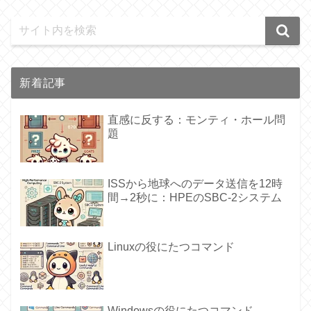
新着記事
直感に反する：モンティ・ホール問
題
ISSから地球へのデータ送信を12時
間→2秒に：HPEのSBC-2システム
Linuxの役にたつコマンド
Windowsの役にたつコマンド