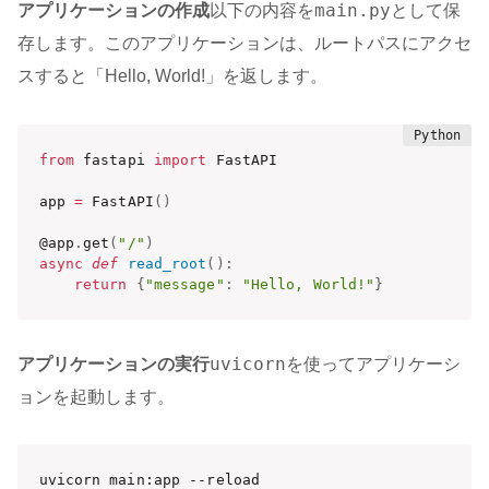
main.py
アプリケーションの作成
以下の内容を
として保
存します。このアプリケーションは、ルートパスにアクセ
スすると「Hello, World!」を返します。
from
 fastapi 
import
 FastAPI

app 
=
 FastAPI
(
)
@app
.
get
(
"/"
)
async
def
read_root
(
)
:
return
{
"message"
:
"Hello, World!"
}
uvicorn
アプリケーションの実行
を使ってアプリケーシ
ョンを起動します。
uvicorn main:app --reload