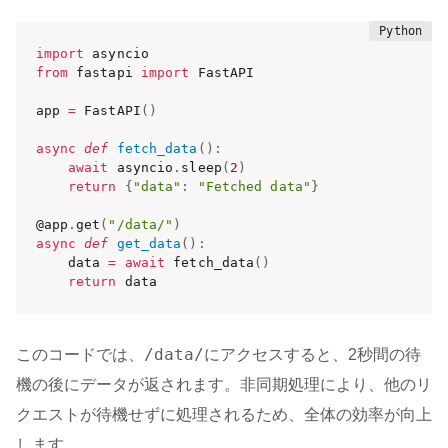
import
from
 fastapi 
import
 FastAPI

app 
=
 FastAPI
(
)
async
def
fetch_data
(
)
:
await
 asyncio
.
sleep
(
2
)
return
{
"data"
:
"Fetched data"
}
@app
.
get
(
"/data/"
)
async
def
get_data
(
)
:
    data 
=
await
 fetch_data
(
)
return
 data
/data/
このコードでは、
にアクセスすると、2秒間の待
機の後にデータが返されます。非同期処理により、他のリ
クエストが待機せずに処理されるため、全体の効率が向上
します。