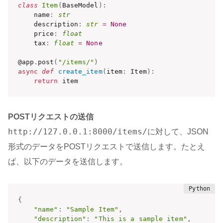
class
Item
(
BaseModel
)
:
    name
:
str
    description
:
str
=
None
    price
:
float
    tax
:
float
=
None
@app
.
post
(
"/items/"
)
async
def
create_item
(
item
:
 Item
)
:
return
 item
POSTリクエストの送信
http://127.0.0.1:8000/items/
に対して、JSON
形式のデータをPOSTリクエストで送信します。たとえ
ば、以下のデータを送信します。
{
"name"
:
"Sample Item"
,
"description"
:
"This is a sample item"
,