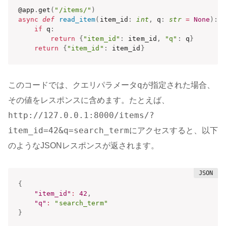
@app
.
get
(
"/items/"
)
async
def
read_item
(
item_id
:
int
,
 q
:
str
=
None
)
:
if
 q
:
return
{
"item_id"
:
 item_id
,
"q"
:
 q
}
return
{
"item_id"
:
 item_id
}
q
このコードでは、クエリパラメータ
が指定された場合、
その値をレスポンスに含めます。たとえば、
http://127.0.0.1:8000/items/?
item_id=42&q=search_term
にアクセスすると、以下
のようなJSONレスポンスが返されます。
{
"item_id"
:
42
,
"q"
:
"search_term"
}