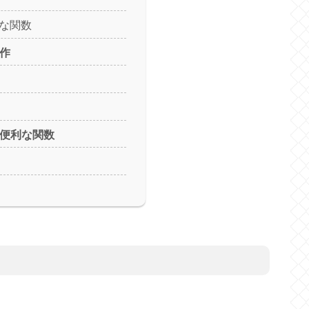
な関数
操作
の便利な関数