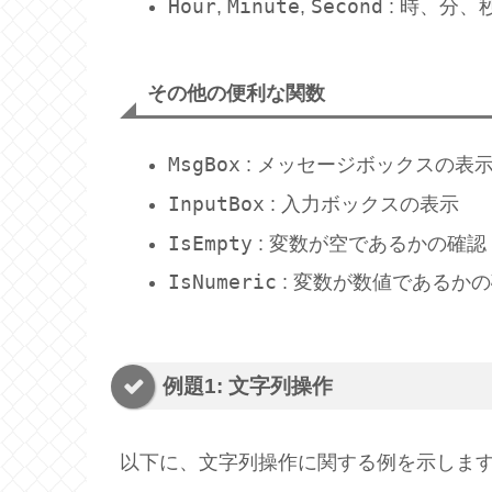
Hour
Minute
Second
,
,
: 時、分、
その他の便利な関数
MsgBox
: メッセージボックスの表
InputBox
: 入力ボックスの表示
IsEmpty
: 変数が空であるかの確認
IsNumeric
: 変数が数値であるか
例題1: 文字列操作
以下に、文字列操作に関する例を示しま