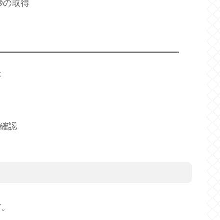
秒の取得
示
の確認
す。