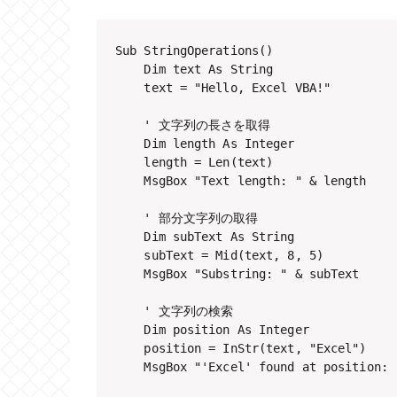
Sub StringOperations()

    Dim text As String

    text = "Hello, Excel VBA!"

    ' 文字列の長さを取得

    Dim length As Integer

    length = Len(text)

    MsgBox "Text length: " & length

    ' 部分文字列の取得

    Dim subText As String

    subText = Mid(text, 8, 5)

    MsgBox "Substring: " & subText

    ' 文字列の検索

    Dim position As Integer

    position = InStr(text, "Excel")

    MsgBox "'Excel' found at position: "