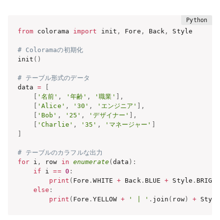
from
 colorama 
import
 init
,
 Fore
,
 Back
,
 Style

# Coloramaの初期化
init
(
)
# テーブル形式のデータ
data 
=
[
[
'名前'
,
'年齢'
,
'職業'
]
,
[
'Alice'
,
'30'
,
'エンジニア'
]
,
[
'Bob'
,
'25'
,
'デザイナー'
]
,
[
'Charlie'
,
'35'
,
'マネージャー'
]
]
# テーブルのカラフルな出力
for
 i
,
 row 
in
enumerate
(
data
)
:
if
 i 
==
0
:
print
(
Fore
.
WHITE 
+
 Back
.
BLUE 
+
 Style
.
BRIGH
else
:
print
(
Fore
.
YELLOW 
+
' | '
.
join
(
row
)
+
 Styl