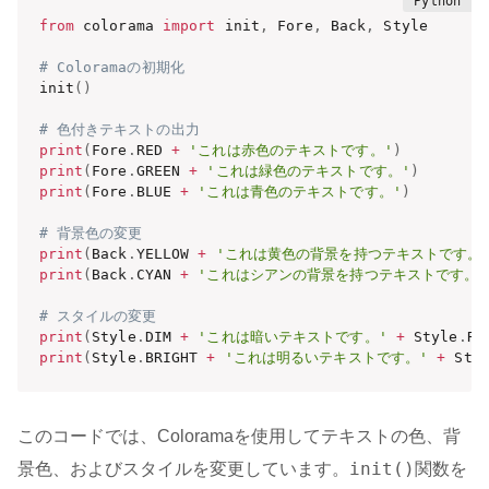
from
 colorama 
import
 init
,
 Fore
,
 Back
,
 Style

# Coloramaの初期化
init
(
)
# 色付きテキストの出力
print
(
Fore
.
RED 
+
'これは赤色のテキストです。'
)
print
(
Fore
.
GREEN 
+
'これは緑色のテキストです。'
)
print
(
Fore
.
BLUE 
+
'これは青色のテキストです。'
)
# 背景色の変更
print
(
Back
.
YELLOW 
+
'これは黄色の背景を持つテキストです。
print
(
Back
.
CYAN 
+
'これはシアンの背景を持つテキストです。'
# スタイルの変更
print
(
Style
.
DIM 
+
'これは暗いテキストです。'
+
 Style
.
RE
print
(
Style
.
BRIGHT 
+
'これは明るいテキストです。'
+
 Sty
このコードでは、Coloramaを使用してテキストの色、背
init()
景色、およびスタイルを変更しています。
関数を