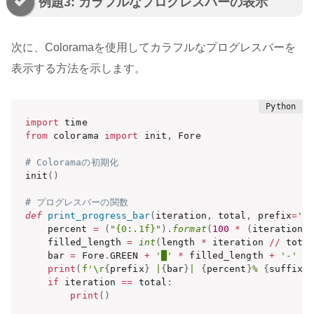
例題3: カラフルなプログレスバーの表示
次に、Coloramaを使用してカラフルなプログレスバーを
表示する方法を示します。
import
from
 colorama 
import
 init
,
 Fore

# Coloramaの初期化
init
(
)
# プログレスバーの関数
def
print_progress_bar
(
iteration
,
 total
,
 prefix
=
''
    percent 
=
(
"{0:.1f}"
)
.
format
(
100
*
(
iteration 
    filled_length 
=
int
(
length 
*
 iteration 
//
 tota
    bar 
=
 Fore
.
GREEN 
+
'█'
*
 filled_length 
+
'-'
*
print
(
f'\r
{
prefix
}
 |
{
bar
}
| 
{
percent
}
% 
{
suffix
}
if
 iteration 
==
 total
:
print
(
)