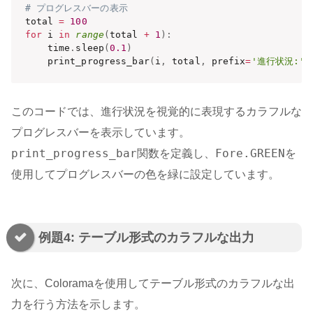
# プログレスバーの表示
total 
=
100
for
 i 
in
range
(
total 
+
1
)
:
    time
.
sleep
(
0.1
)
    print_progress_bar
(
i
,
 total
,
 prefix
=
'進行状況:'
,
このコードでは、進行状況を視覚的に表現するカラフルな
プログレスバーを表示しています。
print_progress_bar
Fore.GREEN
関数を定義し、
を
使用してプログレスバーの色を緑に設定しています。
例題4: テーブル形式のカラフルな出力
次に、Coloramaを使用してテーブル形式のカラフルな出
力を行う方法を示します。