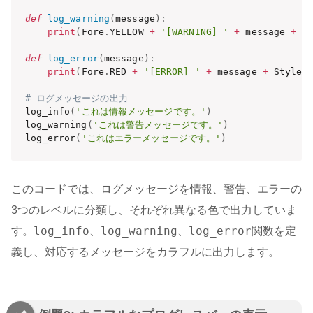
def
log_warning
(
message
)
:
print
(
Fore
.
YELLOW 
+
'[WARNING] '
+
 message 
+
 S
def
log_error
(
message
)
:
print
(
Fore
.
RED 
+
'[ERROR] '
+
 message 
+
 Style
.
# ログメッセージの出力
log_info
(
'これは情報メッセージです。'
)
log_warning
(
'これは警告メッセージです。'
)
log_error
(
'これはエラーメッセージです。'
)
このコードでは、ログメッセージを情報、警告、エラーの
3つのレベルに分類し、それぞれ異なる色で出力していま
log_info
log_warning
log_error
す。
、
、
関数を定
義し、対応するメッセージをカラフルに出力します。