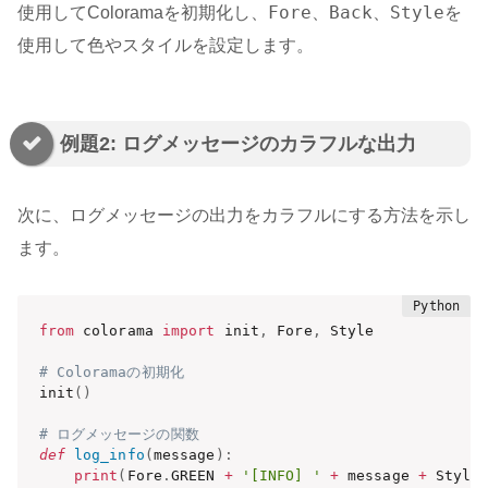
Fore
Back
Style
使用してColoramaを初期化し、
、
、
を
使用して色やスタイルを設定します。
例題2: ログメッセージのカラフルな出力
次に、ログメッセージの出力をカラフルにする方法を示し
ます。
from
 colorama 
import
 init
,
 Fore
,
 Style

# Coloramaの初期化
init
(
)
# ログメッセージの関数
def
log_info
(
message
)
:
print
(
Fore
.
GREEN 
+
'[INFO] '
+
 message 
+
 Style