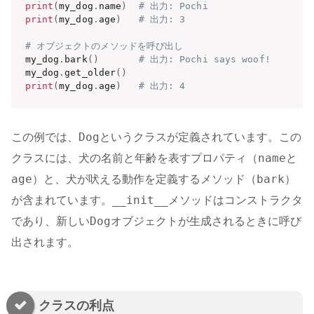
print
(
my_dog
.
name
)
# 出力: Pochi
print
(
my_dog
.
age
)
# 出力: 3
# オブジェクトのメソッドを呼び出し
my_dog
.
bark
(
)
# 出力: Pochi says woof!
my_dog
.
get_older
(
)
print
(
my_dog
.
age
)
# 出力: 4
Dog
この例では、
というクラスが定義されています。この
name
クラスには、犬の名前と年齢を表すプロパティ（
と
age
bark
）と、犬が吠える動作を定義するメソッド（
）
__init__
が含まれています。
メソッドはコンストラクタ
Dog
であり、新しい
オブジェクトが生成されるときに呼び
出されます。
クラスの利点