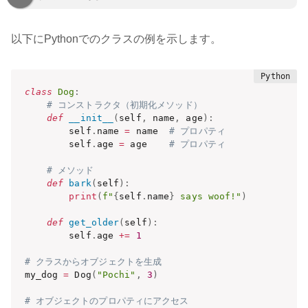
以下にPythonでのクラスの例を示します。
class
Dog
:
# コンストラクタ（初期化メソッド）
def
__init__
(
self
,
 name
,
 age
)
:
        self
.
name 
=
 name  
# プロパティ
        self
.
age 
=
 age    
# プロパティ
# メソッド
def
bark
(
self
)
:
print
(
f"
{
self
.
name
}
 says woof!"
)
def
get_older
(
self
)
:
        self
.
age 
+=
1
# クラスからオブジェクトを生成
my_dog 
=
 Dog
(
"Pochi"
,
3
)
# オブジェクトのプロパティにアクセス