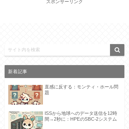
スポンサーリンク
新着記事
直感に反する：モンティ・ホール問
題
ISSから地球へのデータ送信を12時
間→2秒に：HPEのSBC-2システム