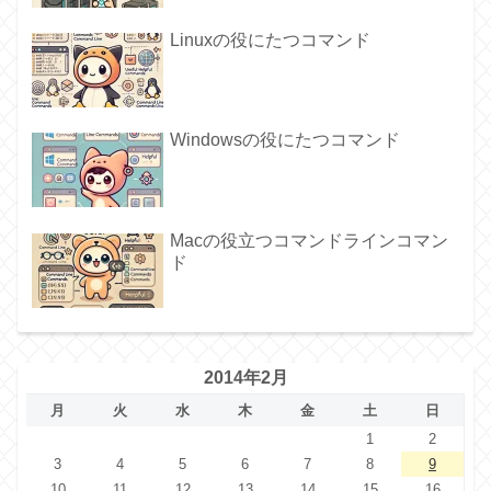
Linuxの役にたつコマンド
Windowsの役にたつコマンド
Macの役立つコマンドラインコマン
ド
2014年2月
月
火
水
木
金
土
日
1
2
3
4
5
6
7
8
9
10
11
12
13
14
15
16